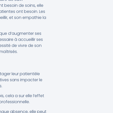
 besoin de soins, elle
atientes ont besoin. Les
illir, et son empathie la
x que d’augmenter ses
essaire à accueillir ses
essité de vivre de son
aîtrisés.
ager leur patientèle
ctives sans impacter le
s.
 cela a sur elle l’effet
 professionnelle.
ongue absence, elle peut