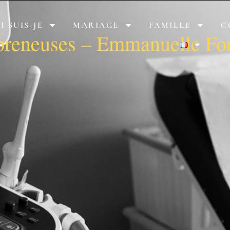
I SUIS-JE
MARIAGE
FAMILLE
C
preneuses – Emmanuelle For