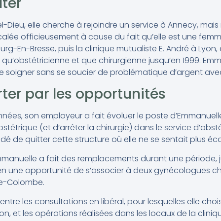
uter
ôtel-Dieu, elle cherche à rejoindre un service à Annecy, ma
lée officieusement à cause du fait qu’elle est une femme. 
urg-En-Bresse, puis la clinique mutualiste E. André à Lyon,
t qu’obstétricienne et que chirurgienne jusqu’en 1999. Em
 de soigner sans se soucier de problématique d’argent ave
rter par les opportunités
nées, son employeur a fait évoluer le poste d’Emmanuelle
stétrique (et d’arrêter la chirurgie) dans le service d’obsté
é de quitter cette structure où elle ne se sentait plus é
manuelle a fait des remplacements durant une période, 
 une opportunité de s’associer à deux gynécologues chi
nte-Colombe.
ntre les consultations en libéral, pour lesquelles elle choi
on, et les opérations réalisées dans les locaux de la cliniq