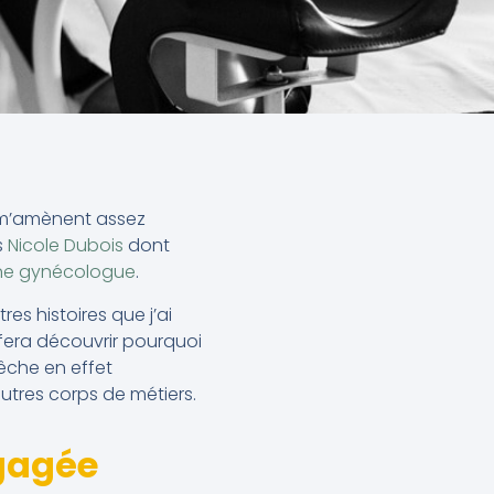
s m’amènent assez
s
Nicole Dubois
dont
nne gynécologue
.
es histoires que j’ai
 fera découvrir pourquoi
êche en effet
tres corps de métiers.
gagée