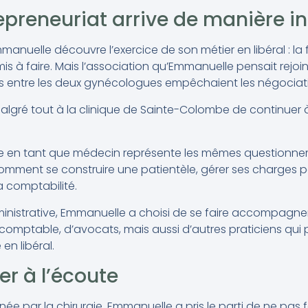
epreneuriat arrive de manière i
anuelle découvre l’exercice de son métier en libéral : la 
 à faire. Mais l’association qu’Emmanuelle pensait rejoin
ions entre les deux gynécologues empêchaient les négociat
gré tout à la clinique de Sainte-Colombe de continuer à
e en tant que médecin représente les mêmes questionn
comment se construire une patientèle, gérer ses charges po
sa comptabilité.
ministrative, Emmanuelle a choisi de se faire accompagne
omptable, d’avocats, mais aussi d’autres praticiens qui 
en libéral.
er à l’écoute
ée par la chirurgie, Emmanuelle a pris le parti de ne pas fa