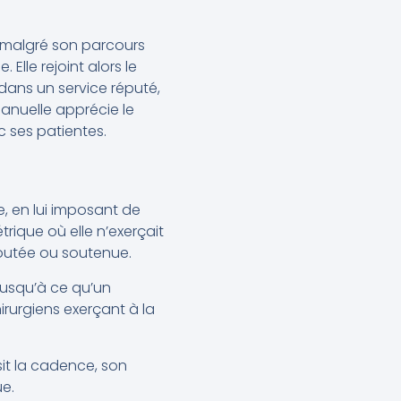
is malgré son parcours
Elle rejoint alors le
 dans un service réputé,
manuelle apprécie le
c ses patientes.
, en lui imposant de
trique où elle n’exerçait
coutée ou soutenue.
jusqu’à ce qu’un
rurgiens exerçant à la
sit la cadence, son
ue.