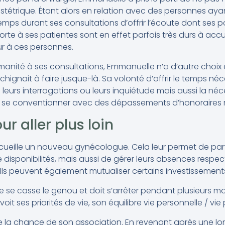
étrique. Étant alors en relation avec des personnes ayant
emps durant ses consultations d’offrir l’écoute dont ses p
rte à ses patientes sont en effet parfois très durs à accue
eur à ces personnes.
manité à ses consultations, Emmanuelle n’a d’autre choi
chignait à faire jusque-là. Sa volonté d’offrir le temps néc
leurs interrogations ou leurs inquiétude mais aussi la néc
à se conventionner avec des dépassements d’honoraires m
ur aller plus loin
cueille un nouveau gynécologue. Cela leur permet de part
 de disponibilités, mais aussi de gérer leurs absences respe
. Ils peuvent également mutualiser certains investissement
 se casse le genou et doit s’arrêter pendant plusieurs mois,
voit ses priorités de vie, son équilibre vie personnelle / vie
re la chance de son association. En revenant après une l