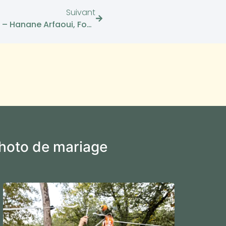
Suivant
52 Femmes Entrepreneuses – Hanane Arfaoui, Fondatrice D’Intensika
photo de mariage