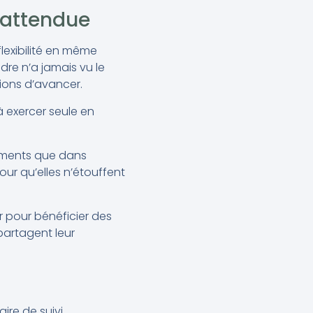
nattendue
flexibilité en même
dre n’a jamais vu le
ions d’avancer.
 exercer seule en
ements que dans
ur qu’elles n’étouffent
r pour bénéficier des
partagent leur
ire de suivi