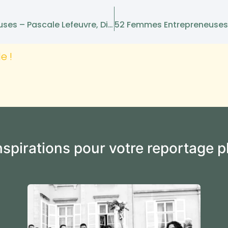
52 Femmes Entrepreneuses – Pascale Lefeuvre, Dirigeante De Dasir
e !
inspirations pour votre reportage 