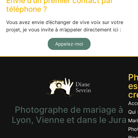
Envie d’un premier contact par
téléphone ?
Vous avez envie d’échanger de vive voix sur votre
projet, je vous invite à m’appeler directement ici :
Appelez-moi
Ph
es
cr
Accu
Photographe de mariage à
Qui 
Lyon, Vienne et dans le Jura
Mar
Pho
Blo