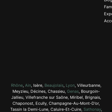
Fami
Expo
Acc
Rhône
,
Ain
, Isère,
Beaujolais
,
Lyon
, Villeurbanne,
Meyzieu, Décines, Chassieu,
Genas
, Bourgoin-
Jallieu, Villefranche sur Saône, Miribel, Brignais,
Chaponost, Ecully, Champagne-Au-Mont-D’or,
Tassin la Demi-Lune, Caluire-Et-Cuire,
Sathonay
,