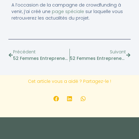
A l’occasion de la campagne de crowdfunding à
venir, j’ai créé une
page spéciale
sur laquelle vous
retrouverez les actualités du projet.
Précédent
Suivant
52 Femmes Entrepreneuses – Oumkaltoum El Maslohi, Fondatrice D’Alphath
52 Femmes Entrepreneuses – Marguerite Nguyen, Brasseuse
Cet article vous a aidé ? Partagez-le !