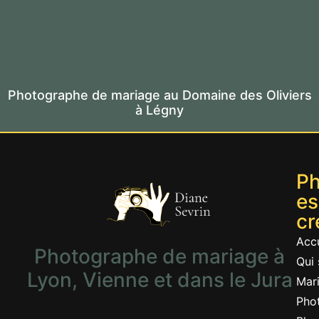
Photographe de mariage au Domaine des Oliviers
à Légny
Ph
es
cr
Accu
Photographe de mariage à
Qui 
Lyon, Vienne et dans le Jura
Mar
Pho