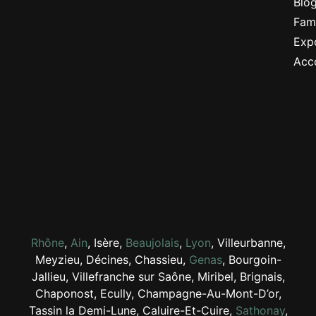
Blo
Fami
Expo
Acc
Rhône
,
Ain
, Isère,
Beaujolais
,
Lyon
, Villeurbanne,
Meyzieu, Décines, Chassieu,
Genas
, Bourgoin-
Jallieu, Villefranche sur Saône, Miribel, Brignais,
Chaponost, Ecully, Champagne-Au-Mont-D’or,
Tassin la Demi-Lune, Caluire-Et-Cuire,
Sathonay
,