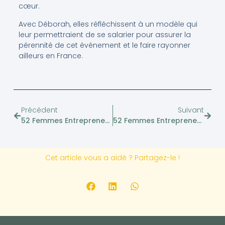
cœur.
Avec Déborah, elles réfléchissent à un modèle qui
leur permettraient de se salarier pour assurer la
pérennité de cet événement et le faire rayonner
ailleurs en France.
Précédent
Suivant
52 Femmes Entrepreneuses – Anne-Claire Rigaud, Créatrice De Violette & Berlingot
52 Femmes Entrepreneuses – Chloé Guennou, Créatrice De BavAR[t]
Cet article vous a aidé ? Partagez-le !