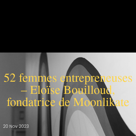
52 femmes entrepreneuses
– Eloïse Bouilloud,
fondatrice de Moonlikate
20 Nov 2023