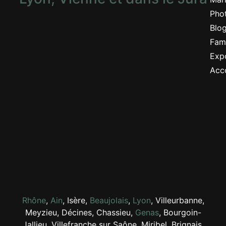
Pho
Blo
Fami
Expo
Acc
Rhône
,
Ain
, Isère,
Beaujolais
,
Lyon
, Villeurbanne,
Meyzieu, Décines, Chassieu,
Genas
, Bourgoin-
Jallieu, Villefranche sur Saône, Miribel, Brignais,