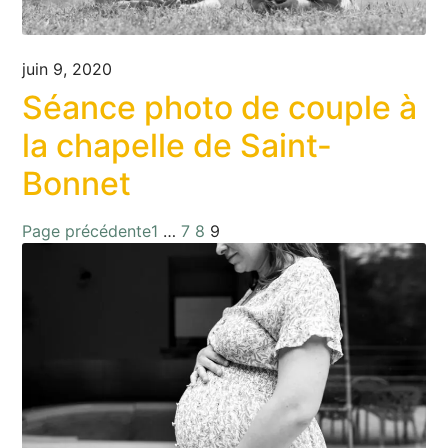
juin 9, 2020
Séance photo de couple à
la chapelle de Saint-
Bonnet
Page précédente
1
…
7
8
9