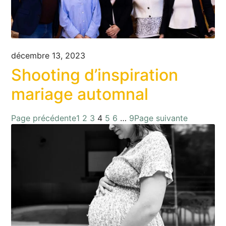
décembre 13, 2023
Shooting d’inspiration
mariage automnal
Page précédente
1
2
3
4
5
6
…
9
Page suivante