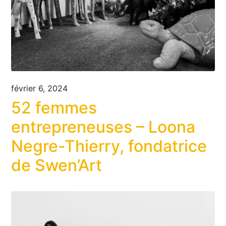
février 6, 2024
52 femmes
entrepreneuses – Loona
Negre-Thierry, fondatrice
de Swen’Art