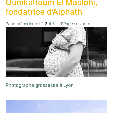
Oumkaltoum El Maslohi,
fondatrice d’Alphath
Page précédente
1
2
3
4
5
…
9
Page suivante
Photographe grossesse à Lyon