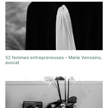
52 femmes entrepreneuses – Marie Venosino,
avocat