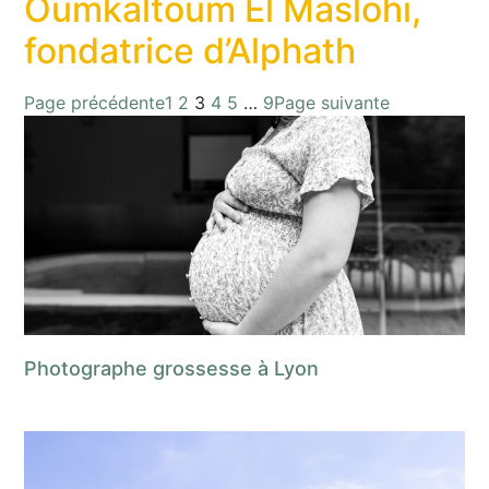
Oumkaltoum El Maslohi,
fondatrice d’Alphath
Page précédente
1
2
3
4
5
…
9
Page suivante
Photographe grossesse à Lyon