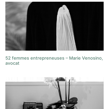
52 femmes entrepreneuses – Marie Venosino,
avocat